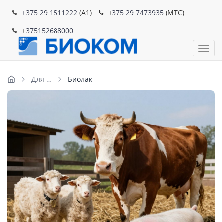
+375 29 1511222
(A1)
+
375 29 7473935
(MTC)
+
375152688000
Пока
Для КРС
Биолак