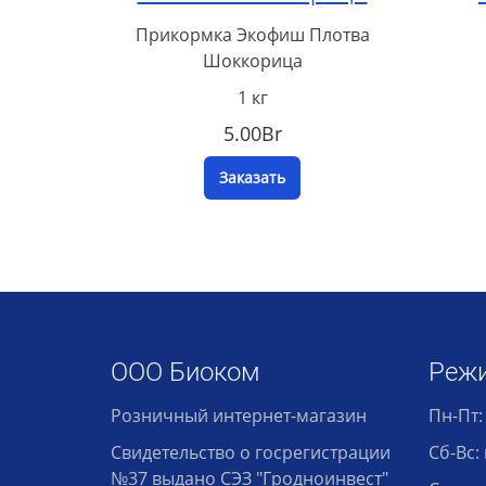
Прикормка Экофиш Плотва
Шоккорица
1 кг
5.00Br
Заказать
ООО Биоком
Реж
Розничный интернет-магазин
Пн-Пт:
Свидетельство о госрегистрации
Сб-Вс
№37 выдано СЭЗ "Гродноинвест"