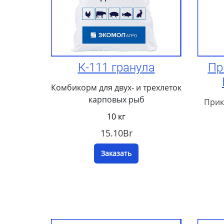
К-111 гранула
Пр
Комбикорм для двух- и трехлеток
карповых рыб
Прик
10 кг
15.10Br
Заказать