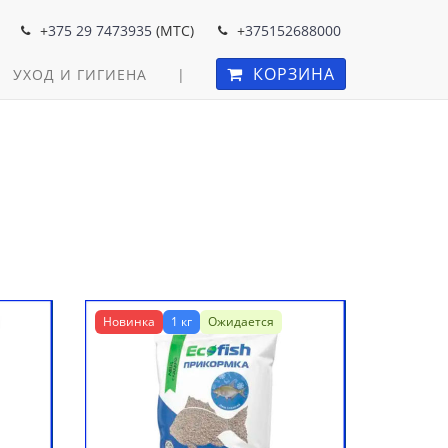
+
375 29 7473935
(MTC)
+
375152688000
КОРЗИНА
УХОД И ГИГИЕНА
|
Новинка
1 кг
Ожидается