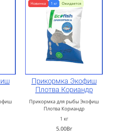
Новинка
1 кг
Ожидается
фиш
Прикормка Экофиш
Плотва Кориандр
кофиш
Прикормка для рыбы Экофиш
Плотва Кориандр
1 кг
5.00Br