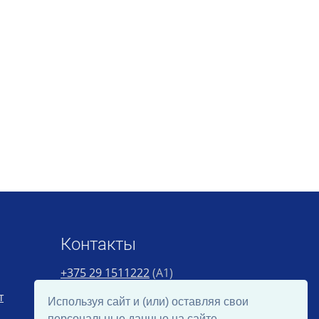
Контакты
+375 29 1511222
(А1)
т
+375 29 7473935
(МТС)
Используя сайт и (или) оставляя свои
персональные данные на сайте,