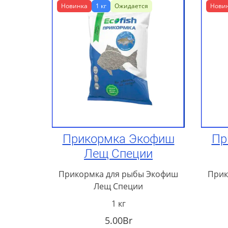
Новинка
1 кг
Ожидается
Нови
Прикормка Экофиш
Пр
Лещ Специи
Прикормка для рыбы Экофиш
Прик
Лещ Специи
1 кг
5.00Br