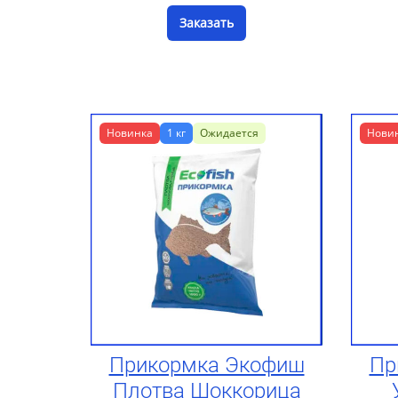
Заказать
Новинка
1 кг
Ожидается
Нови
Прикормка Экофиш
Пр
Плотва Шоккорица