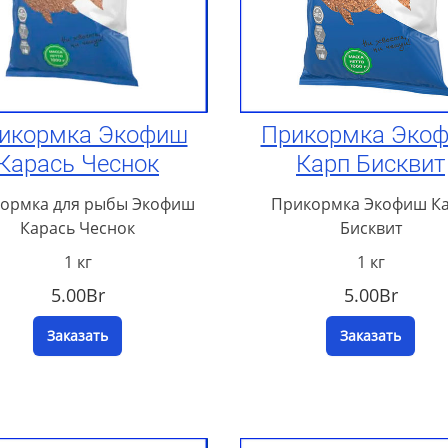
икормка Экофиш
Прикормка Эко
Карась Чеснок
Карп Бисквит
ормка для рыбы Экофиш
Прикормка Экофиш К
Карась Чеснок
Бисквит
1 кг
1 кг
5.00Br
5.00Br
Заказать
Заказать