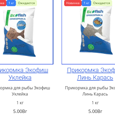
нка
1 кг
Ожидается
Новинка
1 кг
Ожидается
икормка Экофиш
Прикормка Эко
Уклейка
Линь Карась
ормка для рыбы Экофиш
Прикормка для рыбы Э
Уклейка
Линь Карась
1 кг
1 кг
5.00Br
5.00Br