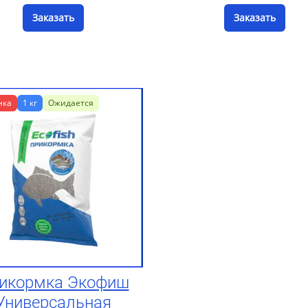
Заказать
Заказать
нка
1 кг
Ожидается
икормка Экофиш
Универсальная