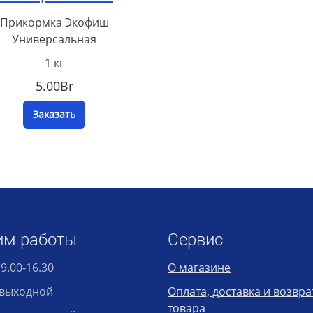
Прикормка Экофиш
Универсальная
1 кг
5.00Br
Заказать
им работы
Сервис
 9.00-16.30
О магазине
: выходной
Оплата, доставка и возвра
товара