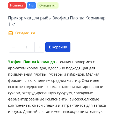
Новинка
1 кг
Ожидается
Описание
Прикормка для рыбы Экофиш Плотва Кориандр
1 кг
Ожидается
В корзину
Экофиш Плотва Кориандр
-
темная прикормка с
ароматом кориандра, идеально подходящая для
привлечения плотвы, густеры и гибридов. Мелкая
фракция с включением средних частиц. Она имеет
высокое содержание корма, включая панировочные
сухари, экструдированную кукурузу, солодовые
ферментированные компоненты, высокобелковые
компоненты, смеси специй и аттрактантов для запаха
и вкуса. Данный состав имеет высокую питательную