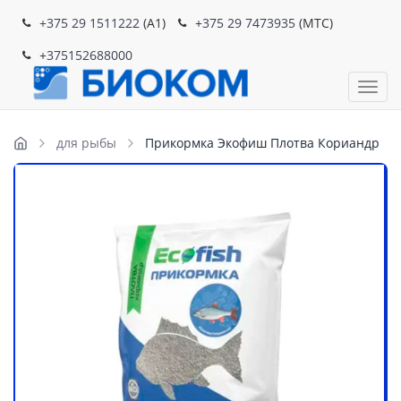
+375 29 1511222
(A1)
+
375 29 7473935
(MTC)
+
375152688000
Пока
для рыбы
Прикормка Экофиш Плотва Кориандр