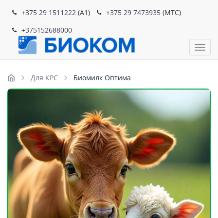
+375 29 1511222
(A1)
+
375 29 7473935
(MTC)
+
375152688000
Пока
Для КРС
Биомилк Оптима