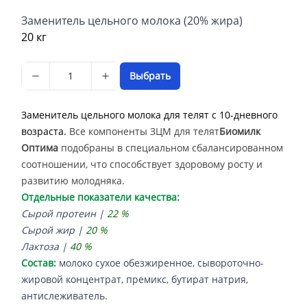
Описание
Заменитель цельного молока (20% жира)
20 кг
Выбрать
Заменитель цельного молока для телят с 10-дневного
возраста.
Все компоненты ЗЦМ для телят
Биомилк
Оптима
подобраны в специальном сбалансированном
соотношении, что способствует здоровому росту и
развитию молодняка.
Отдельные показатели качества:
Сырой протеин |
22 %
Сырой жир |
20 %
Лактоза |
40 %
Состав:
молоко сухое обезжиренное, сывороточно-
жировой концентрат, премикс, бутират натрия,
антислеживатель.