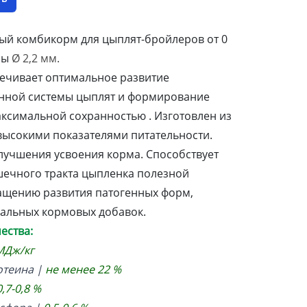
й комбикорм для цыплят-бройлеров от 0
лы
Ø 2,2 мм
.
ечивает оптимальное развитие
нной системы цыплят и формирование
ксимальной сохранностью . Изготовлен из
высокими показателями питательности.
лучшения усвоения корма. Способствует
ечного тракта цыпленка полезной
ащению развития патогенных форм,
альных кормовых добавок.
ества:
МДж/кг
отеина |
не менее 22 %
0,7-0,8 %