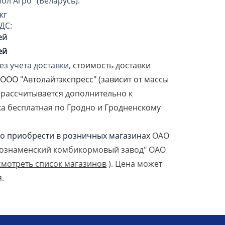
ол Агро" (Беларусь).
кг
ДС:
ей
ей
ез учета доставки,
стоимость доставки
ООО "Автолайтэкспресс" (зависит
от массы
и рассчитывается дополнительно к
ка бесплатная по Гродно и Гродненскому
о приобрести в розничных магазинах
ОАО
нознаменский комбикормовый завод" ОАО
смотреть список магазинов
). Цена может
.