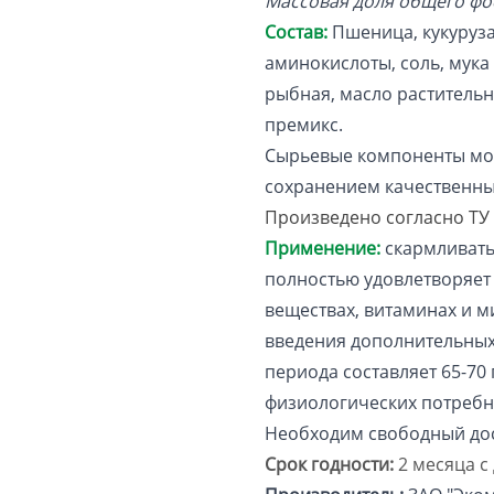
Массовая доля общего фо
Состав:
Пшеница, кукуруз
аминокислоты, соль, мука
рыбная, масло растительн
премикс.
Сырьевые компоненты мог
сохранением качественных
Произведено согласно ТУ 
Применение:
скармливать
полностью удовлетворяет
веществах, витаминах и м
введения дополнительных 
периода составляет 65-70 
физиологических потребн
Необходим свободный дос
Срок годности:
2 месяца с