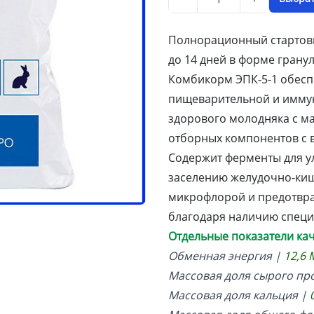
Полнорационный стартовы
до 14 дней в форме грану
Комбикорм ЭПК-5-1 обесп
пищеварительной и имму
здорового молодняка с ма
отборных компонентов с 
Содержит ферменты для у
заселению желудочно-киш
микрофлорой и предотвр
благодаря наличию специ
Отдельные показатели кач
Обменная энергия |
12,6 
Массовая доля сырого пр
Массовая доля кальция |