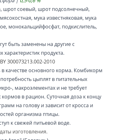
сфора |
0,5-0,6 %
а, шрот соевый, шрот подсолнечный,
 мясокостная, мука известняковая, мука
ое, монокальцийфосфат, подкислитель,
ут быть заменены на другие с
 характеристик продукта.
BY 300073213.002-2010
 в качестве основного корма. Комбикорм
 потребность цыплят в питательных
икро-, макроэлементах и не требует
кормов в рацион. Суточная доза к концу
грамм на голову и зависит от кросса и
остей организма птицы.
туп к свежей питьевой воде.
 даты изготовления.