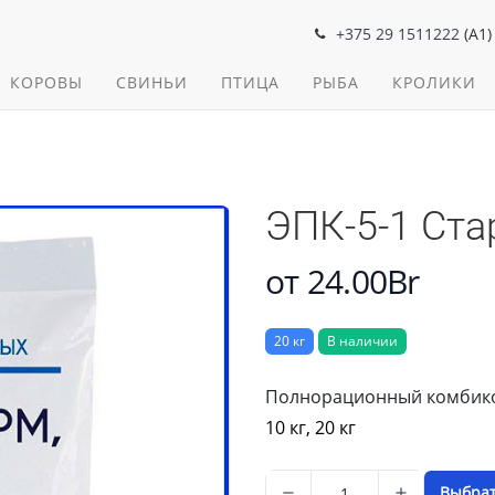
+375 29 1511222
(A1)
КОРОВЫ
СВИНЬИ
ПТИЦА
РЫБА
КРОЛИКИ
ЭПК-5-1 Ста
от 24.00Br
20 кг
В наличии
Описание
Полнорационный комбикор
10 кг, 20 кг
Выбра