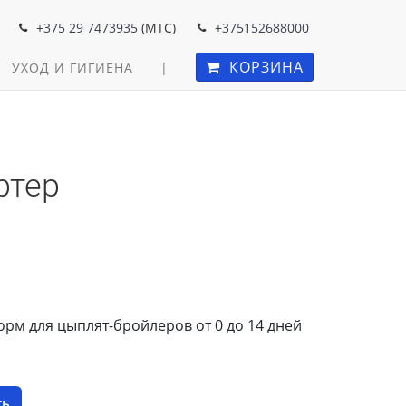
+
375 29 7473935
(MTC)
+
375152688000
КОРЗИНА
УХОД И ГИГИЕНА
|
ртер
м для цыплят-бройлеров от 0 до 14 дней
ть